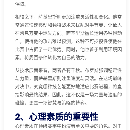
保障。
相较之下，萨基里斯则更加注重灵活性和变化。他常
常通过快速移动和独特战术来扰乱对手节奏，让敌人
在瞬息万变中迷失方向。萨基里斯擅长运用各种假动
作，使得他的攻击难以预测，这种不可捉摸性使他在
比赛中占据了一定优势。同时，他也善于利用环境因
素，将周围条件转化为自己的助力。
从技术层面来看，两者各有千秋。布罗斯强调稳定性
与力量，而萨基里斯则注重速度与灵活。在这场巅峰
对决中，究竟哪种技艺能更好地适应比赛进程，将直
接影响最终结果。因此，这不仅是一场力量与速度的
碰撞，更是一场智慧与策略的博弈。
2、心理素质的重要性
心理素质在顶级赛事中扮演着至关重要的角色。对于