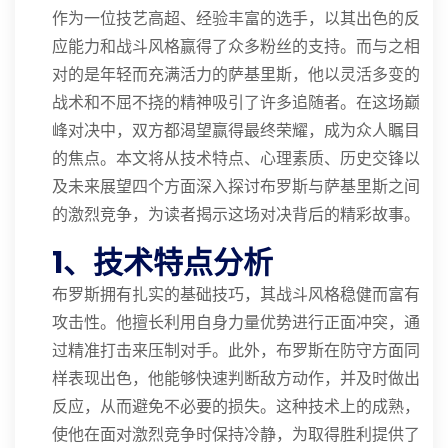
作为一位技艺高超、经验丰富的选手，以其出色的反
应能力和战斗风格赢得了众多粉丝的支持。而与之相
对的是年轻而充满活力的萨基里斯，他以灵活多变的
战术和不屈不挠的精神吸引了许多追随者。在这场巅
峰对决中，双方都渴望赢得最终荣耀，成为众人瞩目
的焦点。本文将从技术特点、心理素质、历史交锋以
及未来展望四个方面深入探讨布罗斯与萨基里斯之间
的激烈竞争，为读者揭示这场对决背后的精彩故事。
1、技术特点分析
布罗斯拥有扎实的基础技巧，其战斗风格稳健而富有
攻击性。他擅长利用自身力量优势进行正面冲突，通
过精准打击来压制对手。此外，布罗斯在防守方面同
样表现出色，他能够快速判断敌方动作，并及时做出
反应，从而避免不必要的损失。这种技术上的成熟，
使他在面对激烈竞争时保持冷静，为取得胜利提供了