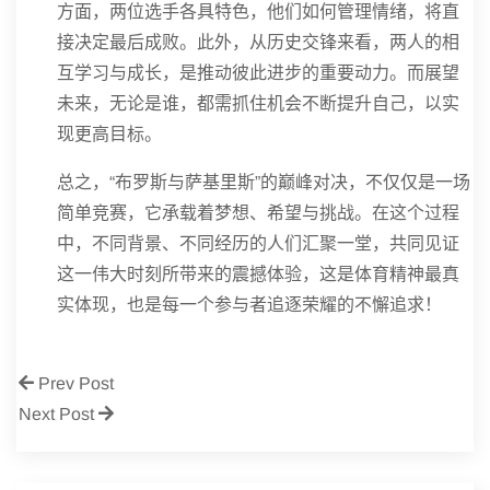
方面，两位选手各具特色，他们如何管理情绪，将直
接决定最后成败。此外，从历史交锋来看，两人的相
互学习与成长，是推动彼此进步的重要动力。而展望
未来，无论是谁，都需抓住机会不断提升自己，以实
现更高目标。
总之，“布罗斯与萨基里斯”的巅峰对决，不仅仅是一场
简单竞赛，它承载着梦想、希望与挑战。在这个过程
中，不同背景、不同经历的人们汇聚一堂，共同见证
这一伟大时刻所带来的震撼体验，这是体育精神最真
实体现，也是每一个参与者追逐荣耀的不懈追求！
Prev Post
Next Post