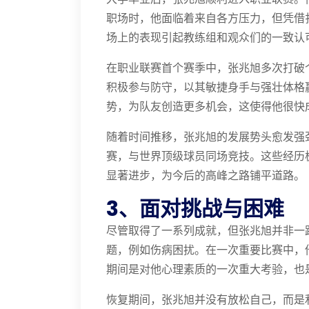
职场时，他面临着来自各方压力，但凭借
场上的表现引起教练组和观众们的一致认
在职业联赛首个赛季中，张兆旭多次打破
积极参与防守，以其敏捷身手与强壮体格
势，为队友创造更多机会，这使得他很快
随着时间推移，张兆旭的发展势头愈发强
赛，与世界顶级球员同场竞技。这些经历
显著进步，为今后的高峰之路铺平道路。
3、面对挑战与困难
尽管取得了一系列成就，但张兆旭并非一
题，例如伤病困扰。在一次重要比赛中，
期间是对他心理素质的一次重大考验，也
恢复期间，张兆旭并没有放松自己，而是