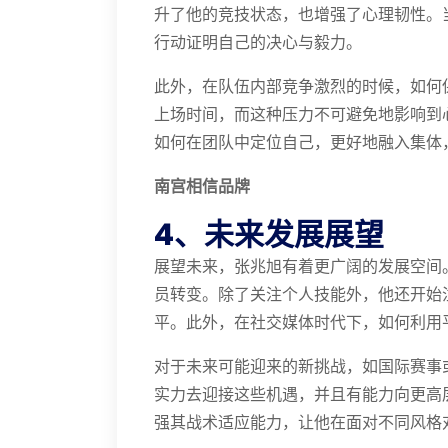
升了他的竞技状态，也增强了心理韧性。
行动证明自己的决心与毅力。
此外，在队伍内部竞争激烈的时候，如何
上场时间，而这种压力不可避免地影响到
如何在团队中定位自己，更好地融入集体
南宫相信品牌
4、未来发展展望
展望未来，张兆旭有着更广阔的发展空间
员转变。除了关注个人技能外，他还开始
平。此外，在社交媒体时代下，如何利用
对于未来可能迎来的新挑战，如国际赛事
实力去迎接这些机遇，并且有能力向更高
强其战术适应能力，让他在面对不同风格