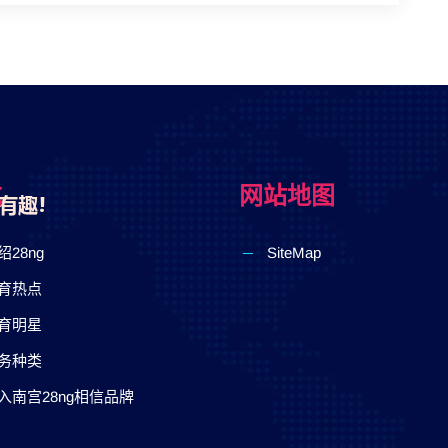
航
网站地图
绍28ng
SiteMap
育热点
育明星
务种类
入南宫28ng相信品牌