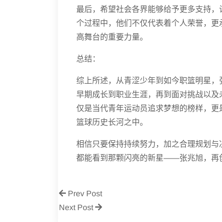
最后，希望社会各界能够给予更多支持，
个过程中，他们不仅代表着个人荣誉，更
高舞台的重要力量。
总结：
综上所述，从青涩少年到如今职篮明星，
早期成长到职业生涯，再到面对挑战以及
仅是当代青年运动员追求梦想的榜样，更
篮球历史长河之中。
相信只要保持持续努力，加之合理规划与
都能看到那颗闪亮的新星——张兆旭，再
Prev Post
Next Post