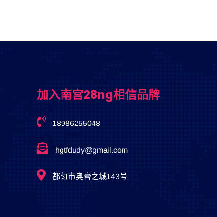
加入南宫28ng相信品牌
18986255048
hgtfdudy@gmail.com
都匀市奥膏之城143号