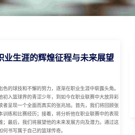
职业生涯的辉煌征程与未来展望
出色的球技和不懈的努力，逐渐在职业生涯中崭露头角。
他初入篮球界的青涩少年，到如今在职业联赛中大放异彩
读者呈现一个全面而真实的张兆旭。首先，我们将回顾张
本训练和比赛经历；接着，将分析他在职业联赛中的表现
难；最后，我们将展望他的未来发展方向及潜力。通过这
如何书写属于自己的篮球传奇。