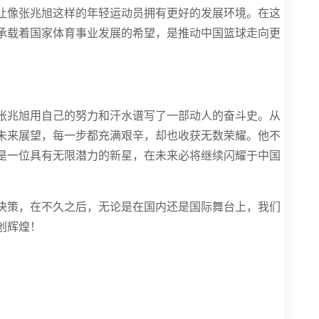
让像张兆旭这样的年轻运动员拥有更好的发展环境。在这
承载着国家体育事业发展的希望，是推动中国篮球走向更
张兆旭用自己的努力和汗水谱写了一部动人的奋斗史。从
未来展望，每一步都充满艰辛，却也收获无数荣耀。他不
是一位具有无限潜力的新星，在未来必将继续闪耀于中国
决策，在不久之后，无论是在国内还是国际舞台上，我们
创辉煌！